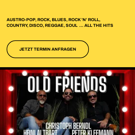
AUSTRO-POP, ROCK, BLUES, ROCK ’N’ ROLL,
COUNTRY, DISCO, REGGAE, SOUL … ALL THE HITS
JETZT TERMIN ANFRAGEN