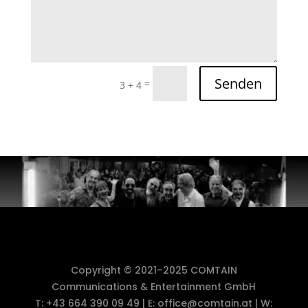
Senden
=
3 + 4
Copyright © 2021–2025 COMTAIN
Communications & Entertainment GmbH
T: +43 664 390 09 49 | E: office@comtain.at | W: