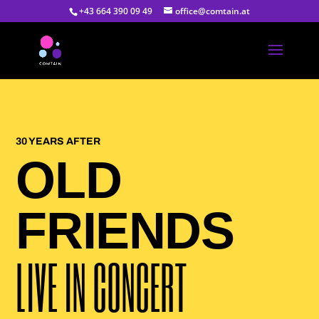
+43 664 390 09 49
office@comtain.at
30 YEARS AFTER
OLD
FRIENDS
LIVE IN CONCERT